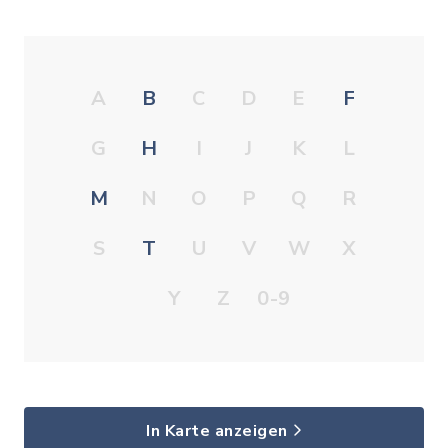
A
B
C
D
E
F
G
H
I
J
K
L
M
N
O
P
Q
R
S
T
U
V
W
X
Y
Z
0-9
In Karte anzeigen