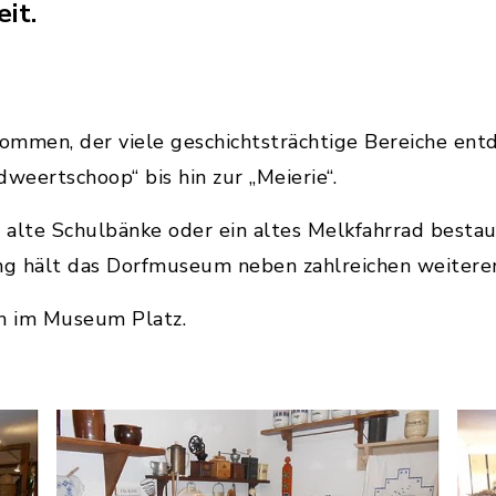
it.
llkommen, der viele geschichtsträchtige Bereiche en
weertschoop“ bis hin zur „Meierie“.
r alte Schulbänke oder ein altes Melkfahrrad besta
g hält das Dorfmuseum neben zahlreichen weiteren
en im Museum Platz.